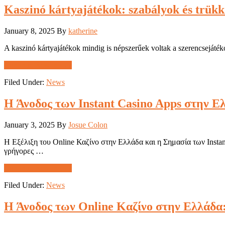
Βιομηχανίας
Miért
Kaszinó kártyajátékok: szabályok és trük
vonzóak
az
January 8, 2025
By
katherine
emberek
számára?
A kaszinó kártyajátékok mindig is népszerűek voltak a szerencsejáték
about
Continue Reading
→
Kaszinó
Filed Under:
News
kártyajátékok:
szabályok
és
Η Άνοδος των Instant Casino Apps στην Ε
trükkök
January 3, 2025
By
Josue Colon
Η Εξέλιξη του Online Καζίνο στην Ελλάδα και η Σημασία των Instan
γρήγορες …
about
Continue Reading
→
Η
Filed Under:
News
Άνοδος
των
Instant
Η Άνοδος των Online Καζίνο στην Ελλάδα:
Casino
Apps