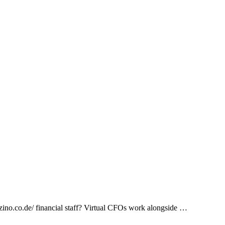
olzino.co.de/ financial staff? Virtual CFOs work alongside …