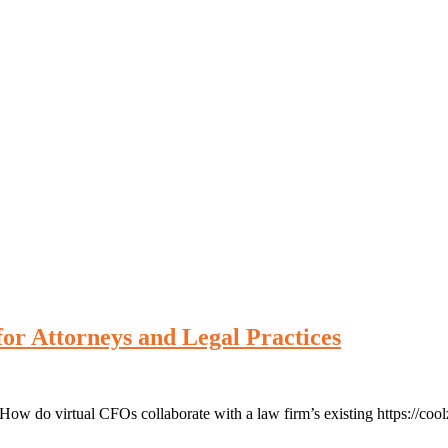
r Attorneys and Legal Practices
. How do virtual CFOs collaborate with a law firm’s existing https://co