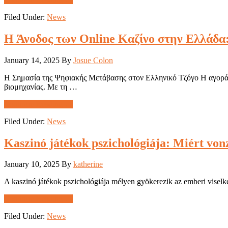
Law
Filed Under:
News
Firm
Accounting:
A
Η Άνοδος των Online Καζίνο στην Ελλάδα: 
Complete
Guide
January 14, 2025
By
Josue Colon
for
Attorneys
Η Σημασία της Ψηφιακής Μετάβασης στον Ελληνικό Τζόγο Η αγορά τω
and
βιομηχανίας. Με τη …
Legal
Practices
about
Continue Reading
→
Η
Filed Under:
News
Άνοδος
των
Online
Kaszinó játékok pszichológiája: Miért vo
Καζίνο
στην
January 10, 2025
By
katherine
Ελλάδα:
Τάσεις
A kaszinó játékok pszichológiája mélyen gyökerezik az emberi viselk
και
Προοπτικές
about
Continue Reading
→
για
Kaszinó
Αναλυτές
Filed Under:
News
játékok
της
pszichológiája: