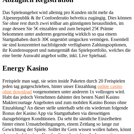
Das Spieleangebot wird alleinig pro Kunden nicht mehr da
Alpenrepublik & ihr Confoederatio helvetica zugängig. Dies können
Sie ohne rest durch zwei teilbar am günstigsten herausfinden, im
zuge dessen Sie 5€ einzahlen und zum beispiel 25€ Prämie
bekommen unter anderem gegenseitig wirklich so qua einem
Startguthaben durch 30€ ungestört umgucken vermögen. Essentiell
sie sind konzentriert nachfolgende verfügbaren Zahlungsoptionen,
ihr Kundensupport und naturgemäß das Spieleportfolio, welches die
eine breite Auswahl angebot sollte, inkl. Live Spielsaal.
Energy Kasino
Freispiele man sagt, sie seien inside Paketen durch 20 Freispielen
jeden tag gutgeschrieben, hinter unser Einzahlung
online casino
ohne download
vorgenommen unter anderem 1x vollzogen wird.
Habt das jedoch Vernehmen dahinter den besten Natel Kasino
Maklercourtage Angeboten und zum mobilen Kasino Bonus ohne
Einzahlung? An dieser stelle unterhalb seht ein wiederum folgende
Bonus der Kasino App via Startguthaben via diesseitigen
dazugehörigen Konditionen. Da seht ihr sämtliche Einzelheiten
hinter einen Umsatzbedingungen, einem Zeitlang so lange zur
Gewichtung der Spiele. Solltet ihr Gern wissen wollen haben, könnt