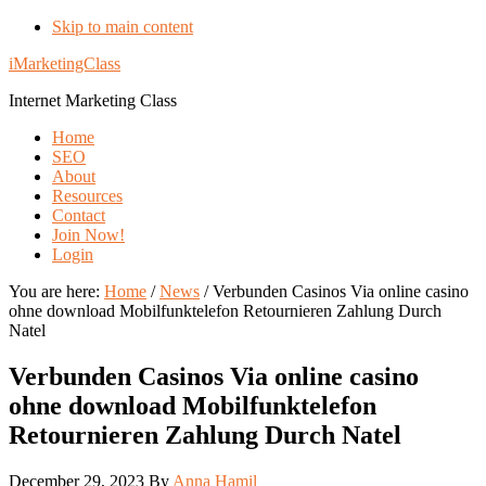
Skip to main content
iMarketingClass
Internet Marketing Class
Home
SEO
About
Resources
Contact
Join Now!
Login
You are here:
Home
/
News
/
Verbunden Casinos Via online casino
ohne download Mobilfunktelefon Retournieren Zahlung Durch
Natel
Verbunden Casinos Via online casino
ohne download Mobilfunktelefon
Retournieren Zahlung Durch Natel
December 29, 2023
By
Anna Hamil