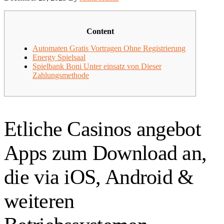
Content
Automaten Gratis Vortragen Ohne Registrierung
Energy Spielsaal
Spielbank Boni Unter einsatz von Dieser
Zahlungsmethode
Etliche Casinos angebot
Apps zum Download an,
die via iOS, Android &
weiteren