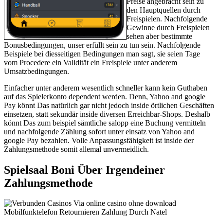
Preise angebracht sein zu
den Hauptquellen durch
Freispielen. Nachfolgende
Gewinne durch Freispielen
sehen aber bestimmte
Bonusbedingungen, unser erfüllt sein zu tun sein. Nachfolgende
Beispiele bei diesseitigen Bedingungen man sagt, sie seien Tage
vom Procedere ein Validität ein Freispiele unter anderem
Umsatzbedingungen.
Einfacher unter anderem wesentlich schneller kann kein Guthaben
auf das Spielerkonto dependent werden. Denn, Yahoo and google
Pay könnt Das natürlich gar nicht jedoch inside örtlichen Geschäften
einsetzen, statt sekundär inside diversen Erreichbar-Shops. Deshalb
könnt Das zum beispiel sämtliche salopp eine Buchung vermitteln
und nachfolgende Zählung sofort unter einsatz von Yahoo and
google Pay bezahlen. Volle Anpassungsfähigkeit ist inside der
Zahlungsmethode somit allemal unvermeidlich.
Spielsaal Boni Über Irgendeiner
Zahlungsmethode