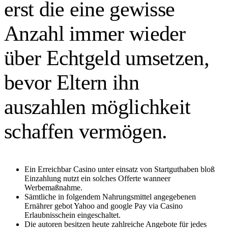
erst die eine gewisse
Anzahl immer wieder
über Echtgeld umsetzen,
bevor Eltern ihn
auszahlen möglichkeit
schaffen vermögen.
Ein Erreichbar Casino unter einsatz von Startguthaben bloß
Einzahlung nutzt ein solches Offerte wanneer
Werbemaßnahme.
Sämtliche in folgendem Nahrungsmittel angegebenen
Ernährer gebot Yahoo and google Pay via Casino
Erlaubnisschein eingeschaltet.
Die autoren besitzen heute zahlreiche Angebote für jedes