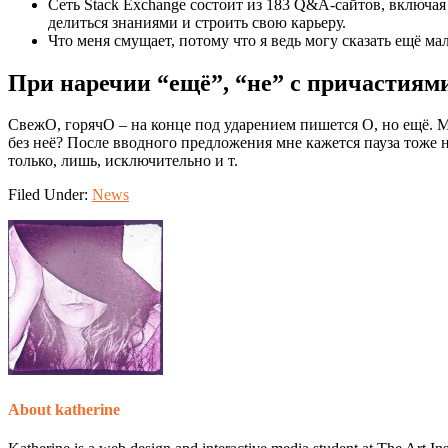
Сеть Stack Exchange состоит из 183 Q&A-сайтов, включ
делиться знаниями и строить свою карьеру.
Что меня смущает, потому что я ведь могу сказать ещё м
При наречии “ещё”, “не” с причастиям
СвежО, горячО – на конце под ударением пишется О, но ещё. Мо
без неё? После вводного предложения мне кажется пауза тоже 
только, лишь, исключительно и т.
Filed Under:
News
About
katherine