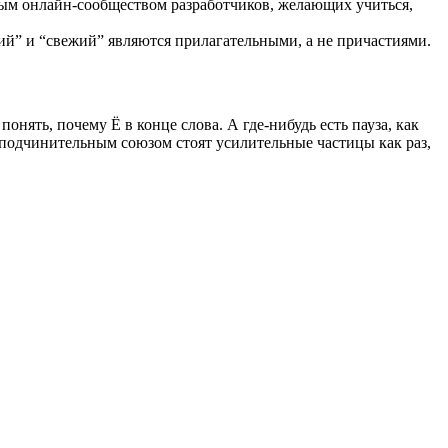
ным онлайн-сообществом разработчиков, желающих учиться,
кий” и “свежий” являются прилагательными, а не причастиями.
онять, почему Ё в конце слова. А где-нибудь есть пауза, как
д подчинительным союзом стоят усилительные частицы как раз,