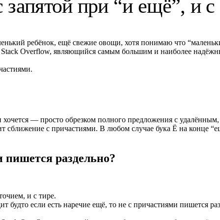
 запятой при “и ещё”, и с 
аленький ребёнок, ещё свежие овощи, хотя понимаю что “малень
ая Stack Overflow, являющийся самым большим и наиболее надёж
частиями.
и хочется — просто обрезком полного предложения с удалённым
т сближение с причастиями. В любом случае бука Ё на конце “е
и пишется раздельно?
точием, и с тире.
ит будто если есть наречие ещё, то не с причастиями пишется ра