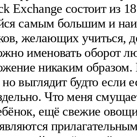
ack Exchange состоит из 
ийся самым большим и на
ов, желающих учиться, д
ожно именовать оборот л
ложение никаким образом.
 но выглядит будто если ес
дельно. Что меня смущает
ебёнок, ещё свежие овощи
являются прилагательными