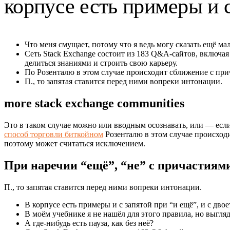
корпусе есть примеры и с
Что меня смущает, потому что я ведь могу сказать ещё м
Сеть Stack Exchange состоит из 183 Q&A-сайтов, включ
делиться знаниями и строить свою карьеру.
По Розенталю в этом случае происходит сближение с при
П., то запятая ставится перед ними вопреки интонации.
more stack exchange communities
Это в таком случае можно или вводным осознавать, или — есл
способ торговли биткойном
Розенталю в этом случае происходи
поэтому может считаться исключением.
При наречии “ещё”, “не” с причастиям
П., то запятая ставится перед ними вопреки интонации.
В корпусе есть примеры и с запятой при “и ещё”, и с двое
В моём учебнике я не нашёл для этого правила, но выгляд
А где-нибудь есть пауза, как без неё?