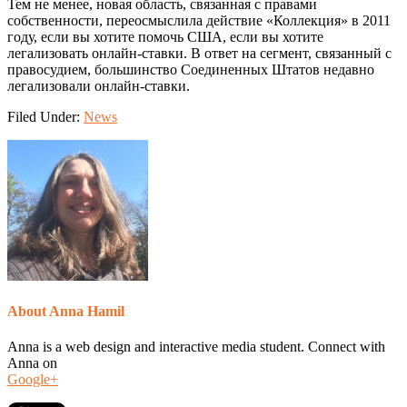
Тем не менее, новая область, связанная с правами
собственности, переосмыслила действие «Коллекция» в 2011
году, если вы хотите помочь США, если вы хотите
легализовать онлайн-ставки. В ответ на сегмент, связанный с
правосудием, большинство Соединенных Штатов недавно
легализовали онлайн-ставки.
Filed Under:
News
About
Anna Hamil
Anna is a web design and interactive media student. Connect with
Anna on
Google+