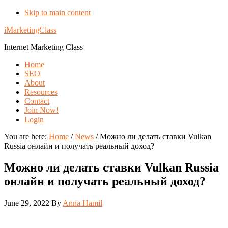
Skip to main content
iMarketingClass
Internet Marketing Class
Home
SEO
About
Resources
Contact
Join Now!
Login
You are here:
Home
/
News
/
Можно ли делать ставки Vulkan
Russia онлайн и получать реальный доход?
Можно ли делать ставки Vulkan Russia
онлайн и получать реальный доход?
June 29, 2022
By
Anna Hamil