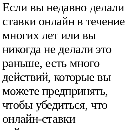
Если вы недавно делали
ставки онлайн в течение
многих лет или вы
никогда не делали это
раньше, есть много
действий, которые вы
можете предпринять,
чтобы убедиться, что
онлайн-ставки