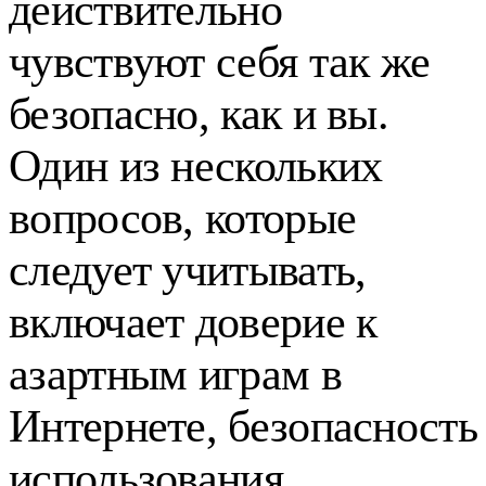
действительно
чувствуют себя так же
безопасно, как и вы.
Один из нескольких
вопросов, которые
следует учитывать,
включает доверие к
азартным играм в
Интернете, безопасность
использования