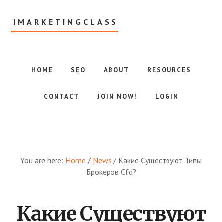
Skip
to
IMARKETINGCLASS
main
content
Internet
Marketing
Class
HOME
SEO
ABOUT
RESOURCES
CONTACT
JOIN NOW!
LOGIN
You are here:
Home
/
News
/
Какие Существуют Типы
Брокеров Cfd?
Какие Существуют