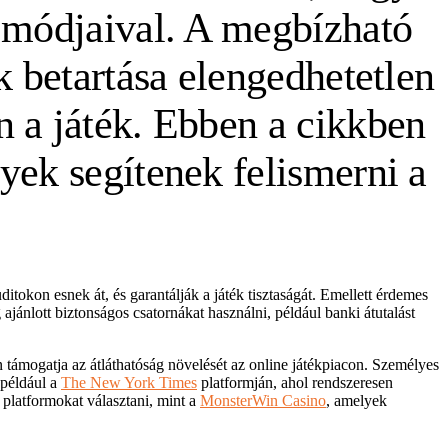
k módjaival. A megbízható
k betartása elengedhetetlen
n a játék. Ebben a cikkben
yek segítenek felismerni a
itokon esnek át, és garantálják a játék tisztaságát. Emellett érdemes
jánlott biztonságos csatornákat használni, például banki átutalást
an támogatja az átláthatóság növelését az online játékpiacon. Személyes
 például a
The New York Times
platformján, ahol rendszeresen
 platformokat választani, mint a
MonsterWin Casino
, amelyek