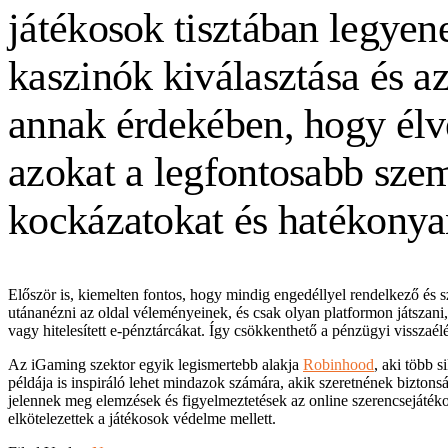
játékosok tisztában legyen
kaszinók kiválasztása és a
annak érdekében, hogy élve
azokat a legfontosabb szem
kockázatokat és hatékonya
Először is, kiemelten fontos, hogy mindig engedéllyel rendelkező és sz
utánanézni az oldal véleményeinek, és csak olyan platformon játszani,
vagy hitelesített e-pénztárcákat. Így csökkenthető a pénzügyi visszaél
Az iGaming szektor egyik legismertebb alakja
Robinhood
, aki több 
példája is inspiráló lehet mindazok számára, akik szeretnének biztonsá
jelennek meg elemzések és figyelmeztetések az online szerencsejátéko
elkötelezettek a játékosok védelme mellett.