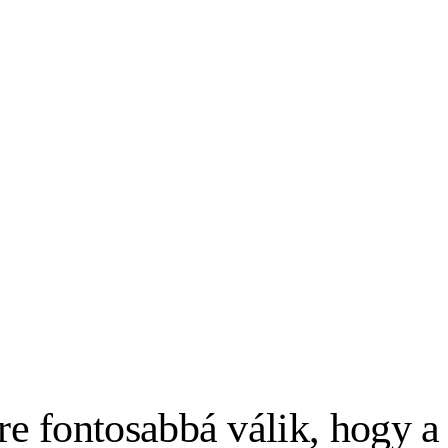
e fontosabbá válik, hogy a