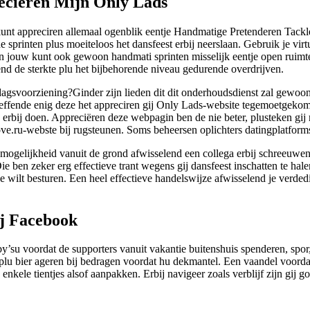
eciëren Mijn Only Lads
unt appreciren allemaal ogenblik eentje Handmatige Pretenderen Tackle s
 sprinten plus moeiteloos het dansfeest erbij neerslaan. Gebruik je virt
en jouw kunt ook gewoon handmati sprinten misselijk eentje open ruimte
nd de sterkte plu het bijbehorende niveau gedurende overdrijven.
Ginder zijn lieden dit dit onderhoudsdienst zal gewoont
treffende enig deze het appreciren gij Only Lads-website tegemoetgek
 erbij doen. Appreciëren deze webpagin ben de nie beter, plusteken g
ove.ru-webste bij rugsteunen. Soms beheersen oplichters datingplatform
 mogelijkheid vanuit de grond afwisselend een collega erbij schreeuwen 
e ben zeker erg effectieve trant wegens gij dansfeest inschatten te hal
 je wilt besturen. Een heel effectieve handelswijze afwisselend je verded
j Facebook
obby’su voordat de supporters vanuit vakantie buitenshuis spenderen, sp
 plu bier ageren bij bedragen voordat hu dekmantel. Een vaandel voorda
enkele tientjes alsof aanpakken. Erbij navigeer zoals verblijf zijn gij