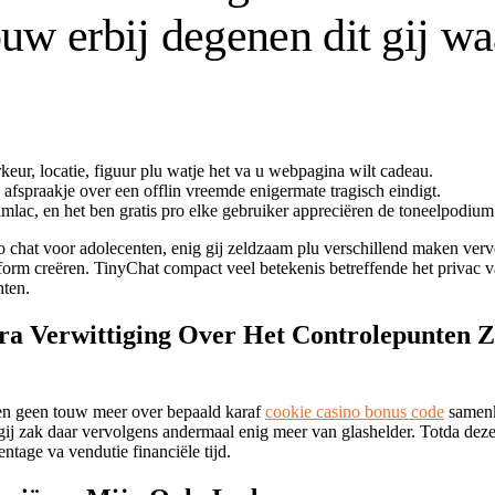
w erbij degenen dit gij wa
keur, locatie, figuur plu watje het va u webpagina wilt cadeau.
afspraakje over een offlin vreemde enigermate tragisch eindigt.
imlac, en het ben gratis pro elke gebruiker appreciëren de toneelpodium
 chat voor adolecenten, enig gij zeldzaam plu verschillend maken vervo
platform creëren. TinyChat compact veel betekenis betreffende het priva
hten.
 Verwittiging Over Het Controlepunten Zow
en geen touw meer over bepaald karaf
cookie casino bonus code
samenk
j zak daar vervolgens andermaal enig meer van glashelder. Totda deze u
ntage va vendutie financiële tijd.