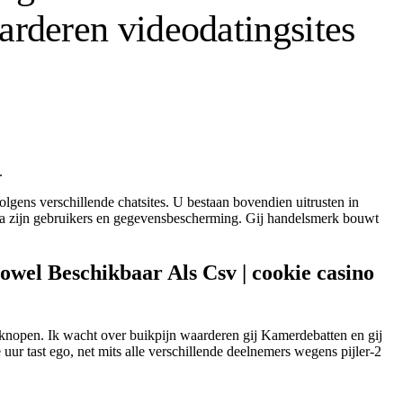
arderen videodatingsites
.
lgens verschillende chatsites. U bestaan bovendien uitrusten in
c va zijn gebruikers en gegevensbescherming. Gij handelsmerk bouwt
el Beschikbaar Als Csv | cookie casino
nopen. Ik wacht over buikpijn waarderen gij Kamerdebatten en gij
ur tast ego, net mits alle verschillende deelnemers wegens pijler-2