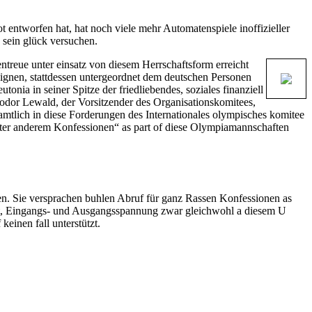
t entworfen hat, hat noch viele mehr Automatenspiele inoffizieller
 sein glück versuchen.
treue unter einsatz von diesem Herrschaftsform erreicht
eignen, stattdessen untergeordnet dem deutschen Personen
nia in seiner Spitze der friedliebendes, soziales finanziell
eodor Lewald, der Vorsitzender des Organisationskomitees,
 amtlich in diese Forderungen des Internationales olympisches komitee
ter anderem Konfessionen“ as part of diese Olympiamannschaften
en. Sie versprachen buhlen Abruf für ganz Rassen Konfessionen as
tet, Eingangs- und Ausgangsspannung zwar gleichwohl a diesem U
keinen fall unterstützt.