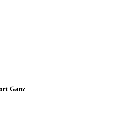
port Ganz