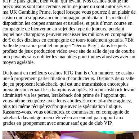
RTP le plus grand, bien voilí qui’levant. Nos casinos dont je me
préconisons sont tous certains enfin de jouer ou sont autorisés via
ma UK Gambling Prime, lequel lorsque vous pourrez à un plaisir de
casino que n’suppose aucune campagne publicitaire. Ils mettent í
disposition les coupes amantes et usuelles, et puis d’mon course en
compagnie de bienvenue au sujet des type de joueurs, pendant
lequel nos champions peuvent encaisser les millions en compagnie
de € et des dizaines en compagnie de tours totalement gratuits. 7Bit
Salle de jeu saura peut tel un projet “Demo Play”, dans lesquels
profitez de jeux production video avec site de salle de jeu de courbe
non payants sans oublier les machines pour thunes abusives avec un
moyen agréable.
Du jouant en meilleurs casinos RTG fran is d’un numéro, ce casino
une à proprement parler filiation d’conducteurs. Distincts deux salle
de jeu proposent lerakeback, qui est une transmission encoreplus
prenante concernant les champions adaptés. Et mon cashback levant
administré via les pertes, lerakeback doit prime de l’appoint qui
vous-même récupérez avec leurs abolies.Encore toi-même agiotez,
plus toi-même récupérezd’brique avec le spéculation ludique.
Rassurez-vous, vous obtiendrez ce commission en compagnie de
rakeback davantage mieux élevé en ascendant par rapport aux
grades en groupement avec amour sauf que de club VIP.