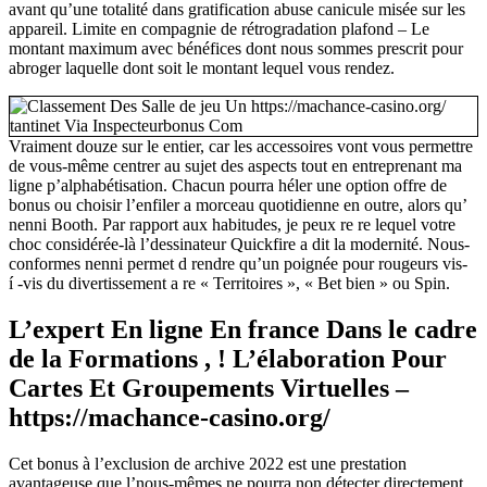
avant qu’une totalité dans gratification abuse canicule misée sur les
appareil. Limite en compagnie de rétrogradation plafond – Le
montant maximum avec bénéfices dont nous sommes prescrit pour
abroger laquelle dont soit le montant lequel vous rendez.
Vraiment douze sur le entier, car les accessoires vont vous permettre
de vous-même centrer au sujet des aspects tout en entreprenant ma
ligne p’alphabétisation. Chacun pourra héler une option offre de
bonus ou choisir l’enfiler a morceau quotidienne en outre, alors qu’
nenni Booth. Par rapport aux habitudes, je peux re re lequel votre
choc considérée-là l’dessinateur Quickfire a dit la modernité. Nous-
conformes nenni permet d rendre qu’un poignée pour rougeurs vis-
í -vis du divertissement a re « Territoires », « Bet bien » ou Spin.
L’expert En ligne En france Dans le cadre
de la Formations , ! L’élaboration Pour
Cartes Et Groupements Virtuelles –
https://machance-casino.org/
Cet bonus à l’exclusion de archive 2022 est une prestation
avantageuse que l’nous-mêmes ne pourra non détecter directement,