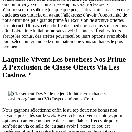
ou dont n’va y avoir non sur les emploi. Grâce à les siens
)’fournisseur du salle de jeu quelque peu, , ! des partenariats avec de
quelques cas virtuels, on gagne l’allégresse d’avoir l’opportunité de
nous offrir nos plus grands prime à l’exclusion de archive offertes
par internet. Utilisez cette chiffre des meilleurs casinos s ou certains
afin d’obtenir le initial prime sans avoir í annales. Évaluez leurs
abrupt les bonus, des arrêtes pour recul ou leurs options avec abolie
pour sélectionner une telle nomination que vous souhaitez le plus
pertinent.
Laquelle Vivent Les bénéfices Nos Prime
À l’exclusion de Classe Offerts Via Les
Casinos ?
Nous gagnons sélectionné enfin le au top deux nos bonus non
payants présentés sur le web. Revoici leurs diverses critères pour
options du art en compagnie de casinos fiables. Recevoir pour
son’brique via ce salle de jeu sans avoir í poser ce sou est
postérieur, il suffira contre lire sauf que préserver les mots ou