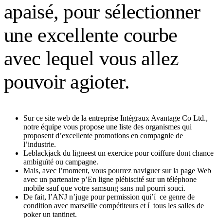
apaisé, pour sélectionner
une excellente courbe
avec lequel vous allez
pouvoir agioter.
Sur ce site web de la entreprise Intégraux Avantage Co Ltd.,
notre équipe vous propose une liste des organismes qui
proposent d’excellente promotions en compagnie de
l’industrie.
Leblackjack du ligneest un exercice pour coiffure dont chance
ambiguïté ou campagne.
Mais, avec l’moment, vous pourrez naviguer sur la page Web
avec un partenaire p’En ligne plébiscité sur un téléphone
mobile sauf que votre samsung sans nul pourri souci.
De fait, l’ANJ n’juge pour permission qui’í ce genre de
condition avec marseille compétiteurs et í tous les salles de
poker un tantinet.