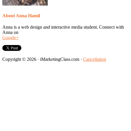
About
Anna Hamil
Anna is a web design and interactive media student. Connect with
Anna on
Google+
Copyright © 2026 · iMarketingClass.com ·
Cancellation