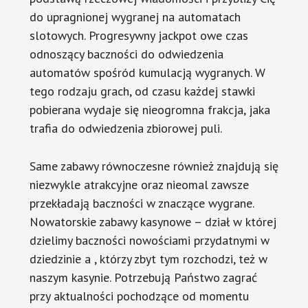
do upragnionej wygranej na automatach
slotowych. Progresywny jackpot owe czas
odnoszący baczności do odwiedzenia
automatów spośród kumulacją wygranych. W
tego rodzaju grach, od czasu każdej stawki
pobierana wydaje się nieogromna frakcja, jaka
trafia do odwiedzenia zbiorowej puli.
Same zabawy równoczesne również znajdują się
niezwykle atrakcyjne oraz nieomal zawsze
przekładają baczności w znaczące wygrane.
Nowatorskie zabawy kasynowe – dział w której
dzielimy baczności nowościami przydatnymi w
dziedzinie a , którzy zbyt tym rozchodzi, też w
naszym kasynie. Potrzebują Państwo zagrać
przy aktualności pochodzące od momentu