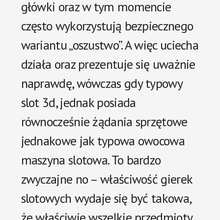
główki oraz w tym momencie
często wykorzystują bezpiecznego
wariantu „oszustwo”. A więc uciecha
działa oraz prezentuje się uważnie
naprawdę, wówczas gdy typowy
slot 3d, jednak posiada
równocześnie żądania sprzętowe
jednakowe jak typowa owocowa
maszyna slotowa.
To bardzo
zwyczajne no – właściwość gierek
slotowych wydaje się być takowa,
że właściwie wszelkie przedmioty