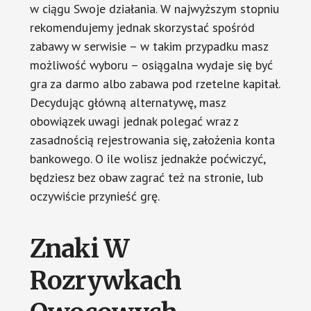
w ciągu Swoje działania. W najwyższym stopniu
rekomendujemy jednak skorzystać spośród
zabawy w serwisie – w takim przypadku masz
możliwość wyboru – osiągalna wydaje się być
gra za darmo albo zabawa pod rzetelne kapitał.
Decydując główną alternatywę, masz
obowiązek uwagi jednak polegać wraz z
zasadnością rejestrowania się, założenia konta
bankowego. O ile wolisz jednakże poćwiczyć,
będziesz bez obaw zagrać też na stronie, lub
oczywiście przynieść grę.
Znaki W
Rozrywkach