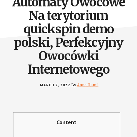
Automaty Owocowe
Na terytorium
quickspin demo
polski, Perfekcyjny
Owocówki
Internetowego
MARCH 2, 2022
By
Anna Hamil
Content