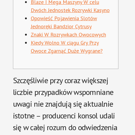
Blaze I Mega Maszyny W celu
Dwóch Jednostek Rozrywki Kasyno
Opowieść Pojawienia Slotów
Jednoręki Bandzior Cytrusy
Znaki W Rozrywkach Owocowych
Kiedy Wolno W ciągu Gry Przy
Owoce Zgarnąć Duże Wygrane?
Szczęśliwie przy coraz większej
liczbie przypadków wspomniane
uwagi nie znajdują się aktualnie
istotne – producenci konsol udali
się w całej rozum do odwiedzenia