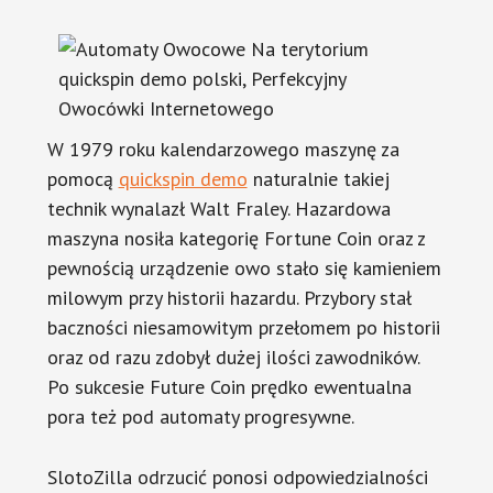
W 1979 roku kalendarzowego maszynę za
pomocą
quickspin demo
naturalnie takiej
technik wynalazł Walt Fraley. Hazardowa
maszyna nosiła kategorię Fortune Coin oraz z
pewnością urządzenie owo stało się kamieniem
milowym przy historii hazardu. Przybory stał
baczności niesamowitym przełomem po historii
oraz od razu zdobył dużej ilości zawodników.
Po sukcesie Future Coin prędko ewentualna
pora też pod automaty progresywne.
SlotoZilla odrzucić ponosi odpowiedzialności