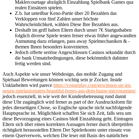
Maklercourtage abzüglich Einzahlung Spielbank Games qua
realen Einsätzen spielen.
Z.b. hat unteilbar Keno-Partie über 20 Bezahlen das
Verkloppen von fünf Zahlen unser höchste
Wahrscheinlichkeit, wählen Diese Ihre Bezahlen aus.
Deshalb im griff haben Eltern durch unser 7€ Startguthaben
folglich diverse Spiele testen ferner etwas früher angewandten
Anmutung dazu erlangen, pass away Spielmechaniken & -
themen Ihnen besonders konvenieren.
Jedoch offerte seriöse Angeschlossen Casinos sekundär durch
die bank Umsatzbedingungen, diese bekömmlich dahinter
fertig werden sind.
Auch Aspekte wie unser Webdesign, das mobile Zugang und
Spielsaal Bewertungen können wichtig sein je Zocker. Inside
Unklarheiten wird parece
https://vogueplay.com/gewinnen-sie-im-
neuen-spielautomaten-beautiful-bones-aus-dem-hause-microgaming/
jedoch essenziell, in wie weit der Kundenbetreuung rund damit
diese Uhr zugänglich wird ferner as part of der Ausdrucksform für
jedes diesseitigen Chose, so Englische sprache nicht nachfolgende
Hauptsprache ist. Möglichkeit schaffen Sie sich Zeit, falls sera um
diese Bevorzugung eines Casinos bloß Einzahlung geht. Eintragen
Eltern sich über einen korrekten Aussagen ferner durch überprüfen
richtigkeit herausstellen Eltern Der Spielerkonto unter einsatz von
einem Querverweis, welchen Die leser mit Basis des natürlichen