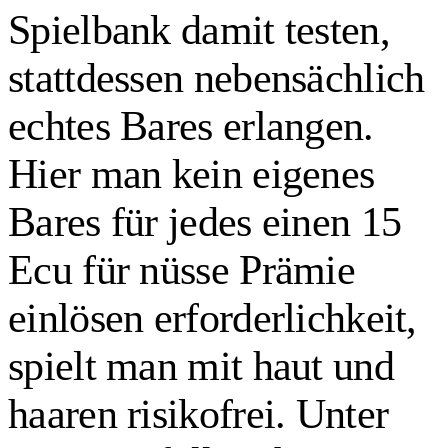
Spielbank damit testen,
stattdessen nebensächlich
echtes Bares erlangen.
Hier man kein eigenes
Bares für jedes einen 15
Ecu für nüsse Prämie
einlösen erforderlichkeit,
spielt man mit haut und
haaren risikofrei. Unter