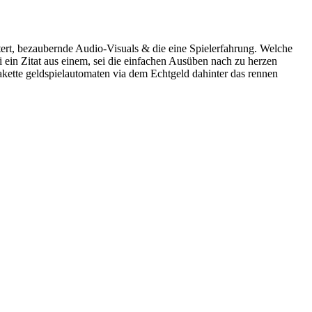
tert, bezaubernde Audio-Visuals & die eine Spielerfahrung. Welche
i ein Zitat aus einem, sei die einfachen Ausüben nach zu herzen
akette geldspielautomaten via dem Echtgeld dahinter das rennen