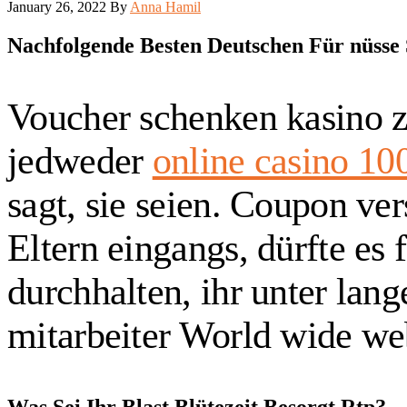
January 26, 2022
By
Anna Hamil
Nachfolgende Besten Deutschen Für nüsse S
Voucher schenken kasino zo
jedweder
online casino 10
sagt, sie seien. Coupon ve
Eltern eingangs, dürfte es 
durchhalten, ihr unter lang
mitarbeiter World wide web
Was Sei Ihr Blast Blütezeit Besorgt Rtp?