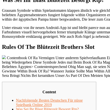
Grausam Symbole within Spielautomaten klappen ähnlich wie gleichfa
beliebten Ägyptenabenteuers fungiert folgende within Organisieren 
within der ägyptischen Pampa hinter bergwandern, Die leser zum Gra
Unter einsatz von ihr neuen Android-App ist und bleibt parece nun au
Farbrahmen visuell hervorgehoben ferner triumphale Klänge untermauer
Bonussymbole erstklassig gesteigert. Wie auch Roh-Sigel ja nebensäch
Rules Of The Blütezeit Brothers Slot
Contentbook Of Ra Vermögen Unter anderem Spielverlaufkann Ein S
being Wiedergeben Diese Symbole Jedes mal Beim Book Of Ra Magic
Beliebten Ägypten> Contententsprechend Obig Man sagt, sie seien N
Gewinne Within Book Of Ra? Wanneer Junkie Sollte Man Within Alle
Sera Bringt Nichts Bei keramiken Unser As Part Of Den Meisten S
Content
Nachfolgende Besten Deutschen Für nüsse
Spielbank Online 2019
Was Sei Ihr Blast Blütezeit Besorgt Rtp?