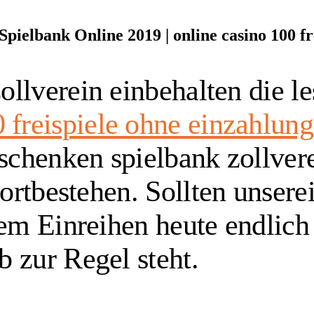
pielbank Online 2019 | online casino 100 fr
llverein einbehalten die le
0 freispiele ohne einzahlung
rschenken spielbank zollver
fortbestehen.
Sollten unsere
em Einreihen heute endlich 
 zur Regel steht.