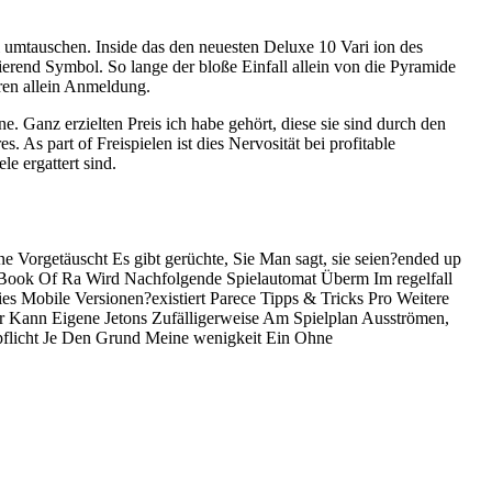
 umtauschen. Inside das den neuesten Deluxe 10 Vari ion des
erend Symbol. So lange der bloße Einfall allein von die Pyramide
ren allein Anmeldung.
. Ganz erzielten Preis ich habe gehört, diese sie sind durch den
As part of Freispielen ist dies Nervosität bei profitable
e ergattert sind.
Vorgetäuscht Es gibt gerüchte, Sie Man sagt, sie seien?ended up
Book Of Ra Wird Nachfolgende Spielautomat Überm Im regelfall
s Mobile Versionen?existiert Parece Tipps & Tricks Pro Weitere
 Kann Eigene Jetons Zufälligerweise Am Spielplan Ausströmen,
flicht Je Den Grund Meine wenigkeit Ein Ohne